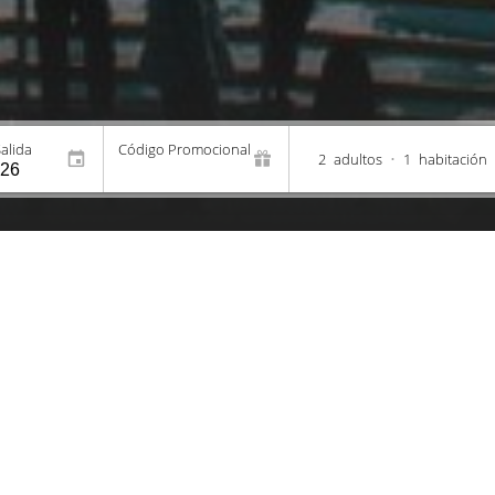
alida
Código Promocional
2
adultos
•
1
habitación
os
Promociones
E
DISFRUTA