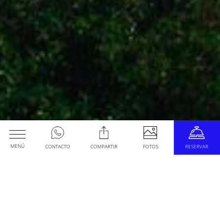
MENÚ
CONTACTO
COMPARTIR
FOTOS
RESERVAR
Habitaciones
Fecha de Llegada
RECORRE
Fecha de Salida